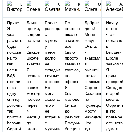
Виктор
Read
Елена
Read
Светлана
Read
Михаил
Read
Ольга
Read
Алекс






























More
More
More
More
More
Привет.
Длинное
После
По
Добрый
Начну
Я
премиум
развода
«высшей
день!
с того
уже
сопровождение
с
школе
Меня
что я
расчитывал
получилось
мужем
знакомств»
зовут
недавно
будет
в
у
всё
Ольга.
в
похоже
Высшей
меня
было
Я
Высшей
на то
школе
долго
просто
знакомлюсь
школе
как
знакомств.)))
не
замечательно,
в
знакомств.
нас в
Я
складывались
тяжело,
высшей
Я
ВДВ
познакомилась
личные
но
школе
прям
гоняли,
со
отношения.
эффективно!
знакомств
прозрел!
пока
своим
Не
Я
Сергея
Сегодня
одну
молодым
могу
был
Казачинского,
второй
спичку
человеком
сказать,
молодец
на
месяц.
догонишь
через
что я
бился
Кузнецком
Обратился
так
4
не
до
мосту
в это
притомишься.
месяца)),
встречалась
результата!!!
находится).
брачное
Казачинский
до
с
Получил
Что
агентство,
Сергей
этого
мужчинами,
бесценный
тут
думал