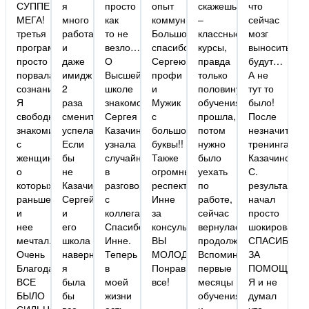
СУППЕР
я
просто
опыт
скажешь
что
МЕГА!
много
как
коммуникации!!!
–
сейчас
третья
работала
то не
Большое
классные
мозг
программа
и
везло….
спасибо
курсы,
выносить
просто
даже
О
Сергею,
правда
будут…
порвала
имидж
Высшей
профи
только
А не
сознание.
2
школе
и
половину
тут то
Я
раза
знакомств
Мужик
обучения
было!
свободно
сменить
Сергея
с
прошла,
После
знакомился
успела.
Казачинского
большой
потом
незначитель
с
Если
узнала
буквы!!
нужно
тренинга
женщинами
бы
случайно
Также
было
Казачинского
о
не
в
огромный
уехать
С.
которых
Казачинский
разговоре
респект
по
результат
раньше
Сергей
с
Инне
работе,
начал
и
и
коллегами.
за
сейчас
просто
нее
его
Спасибо
консультацию,
вернулась
шокировать))
мечтал.
школа
Инне.
ВЫ
продолжаю.
СПАСИБО
Очень
наверно
Теперь
МОЛОДЦЫ!
Вспоминаю
ЗА
Благодарен!
я
в
Понравилось
первые
ПОМОЩЬ)!!!!
ВСЕ
была
моей
все!
месяцы
Я и не
БЫЛО
бы
жизни
обучения
думал
СИЛЬНО!
все
есть
и
что