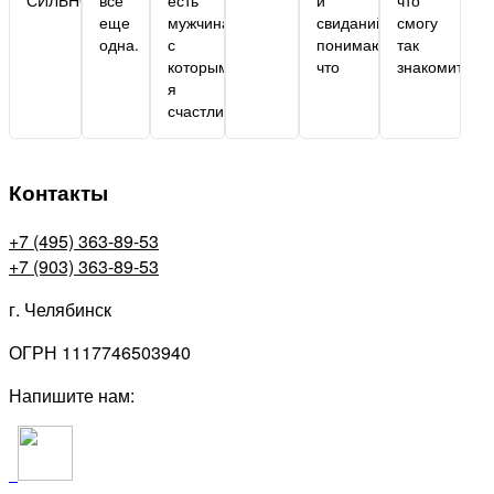
еще
мужчина,
свиданий,
смогу
одна.
с
понимаю,
так
которым
что
знакомиться)
я
счастлива.
Контакты
+7 (495) 363-89-53
+7 (903) 363-89-53
г. Челябинск
ОГРН 1117746503940
Напишите нам: